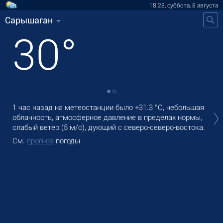
18:28, суббота, 8 августа
Сарышаган
30
°
В С
1 час назад на метеостанции было
+31.3 °C
, небольшая
оса
облачность, атмосферное давление в пределах нормы,
слабый ветер
(5 м/с)
, дующий с северо-северо-востока.
Зав
См.
прогноз
погоды
См