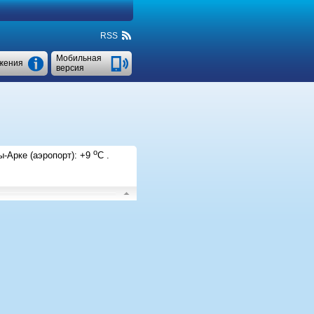
RSS
Мобильная
жения
версия
o
ы-Арке (аэропорт)
:
+9
C
.