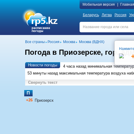
Мобильная версия
|
Главна
Беларусь
Литва
Россия
Ук
Все страны
Россия
Москва
Москва (ВДНХ)
Нажмите
Погода в Приозерске, гор. адм
Новости погоды
4 часа назад минимальная температу
53 минуты назад максимальная температура воздуха на
Свернуть текст
П
+26
Приозерск