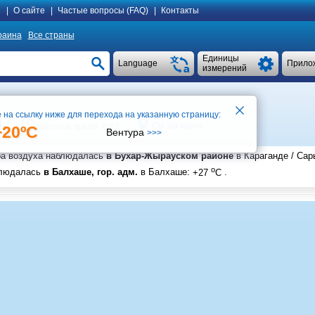
я
|
О сайте
|
Частые вопросы (FAQ)
|
Контакты
раина
Все страны
Единицы
Language
Прило
измерений
 на ссылку ниже для перехода на указанную страницу:
.
См. на карте
Местное время 8:53
+20ºC
Вентура
>>>
ра воздуха наблюдалась
в Бухар-Жырауском районе
в Караганде / Сар
o
блюдалась
в Балхаше, гор. адм.
в Балхаше
:
+27
C
.