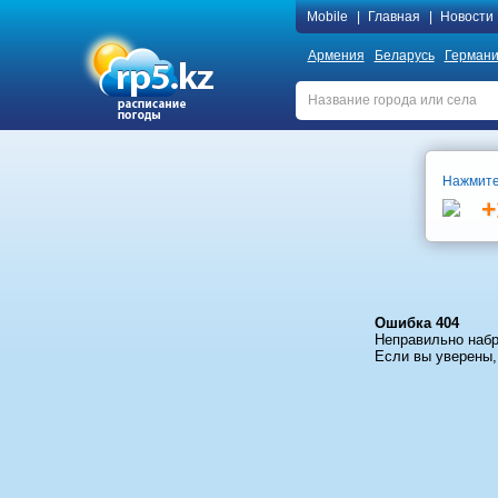
Mobile
|
Главная
|
Новости
Армения
Беларусь
Герман
Нажмите
+
Ошибка 404
Неправильно набр
Если вы уверены,