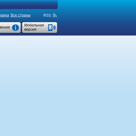
раина
Все страны
RSS
Мобильная
жения
версия