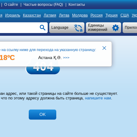
|
О сайте
|
Частые вопросы (FAQ)
|
Контакты
ия
Израиль
Казахстан
Латвия
Литва
Молдова
Россия
Турция
США
Ук
Единицы
Language
Прило
измерений
 на ссылку ниже для перехода на указанную страницу:
18ºC
Астана Қ.Ә.
>>>
ан адрес, или такой страницы на сайте больше не существует.
 что по этому адресу должна быть страница,
напишите нам
.