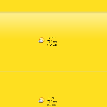
+26°C
734 мм
С,2 м/с
+11°C
734 мм
В,1 м/с