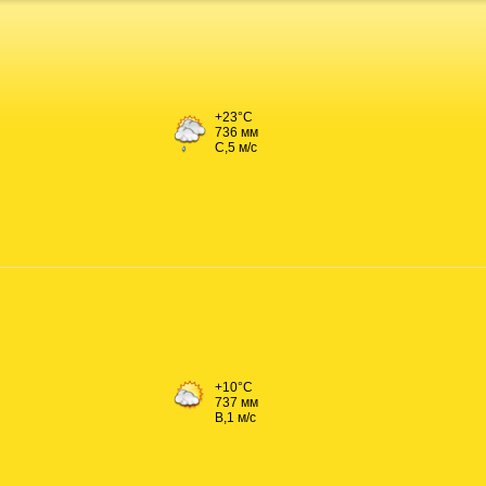
+23°C
736 мм
С,5 м/с
+10°C
737 мм
В,1 м/с