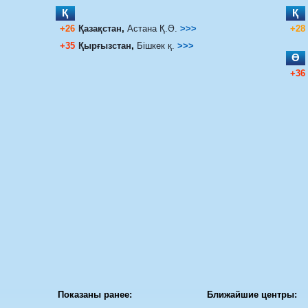
Қ
Қ
+26
Қазақстан
,
Астана Қ.Ә.
>>>
+28
+35
Қырғызстан
,
Бішкек қ.
>>>
Ө
+36
Показаны ранее:
Ближайшие центры: