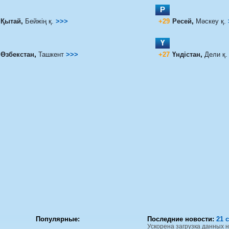
Р
Қытай
,
Бейжің қ.
>>>
+29
Ресей
,
Мәскеу қ.
Ү
Өзбекстан
,
Ташкент
>>>
+27
Үндістан
,
Дели қ
Популярные:
Последние новости:
21 с
Ускорена загрузка данных 