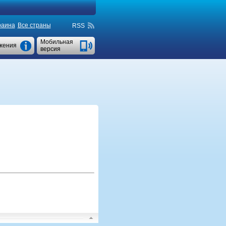
раина
Все страны
RSS
Мобильная
жения
версия