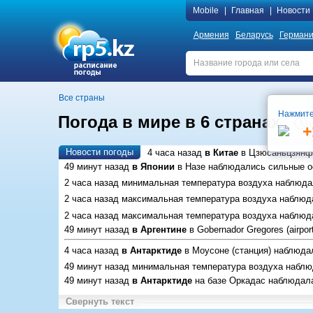
Mobile
|
Главная
|
Новости
Армения
Беларусь
Герман
Все страны
Нажмите
Погода в мире в 6 странах
+
Новости погоды
4 часа назад
в Китае
в Цзюсаньцзянф
49 минут назад
в Японии
в Назе
наблюдались сильные ос
2 часа назад минимальная температура воздуха наблюд
2 часа назад максимальная температура воздуха наблю
2 часа назад максимальная температура воздуха наблю
49 минут назад
в Аргентине
в Gobernador Gregores (airport
4 часа назад
в Антарктиде
в Моусоне (станция)
наблюдал
49 минут назад минимальная температура воздуха набл
49 минут назад
в Антарктиде
на базе Оркадас
наблюдала
Свернуть текст