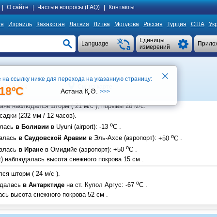
|
О сайте
|
Частые вопросы (FAQ)
|
Контакты
ия
Израиль
Казахстан
Латвия
Литва
Молдова
Россия
Турция
США
Ук
Единицы
Language
Прило
измерений
 на ссылку ниже для перехода на указанную страницу:
См. на карте
UTC 12:49
18ºC
Астана Қ.Ә.
>>>
ане
наблюдался шторм (
21 м/с
), порывы
28 м/с
.
адки (
232 мм
/ 12 часов).
o
алась
в Боливии
в Uyuni (airport)
:
-13
C
.
o
далась
в Саудовской Аравии
в Эль-Ахсе (аэропорт)
:
+50
C
.
o
далась
в Иране
в Омидийе (аэропорт)
:
+50
C
.
)
наблюдалась высота снежного покрова
15 см
.
ся шторм (
24 м/с
).
o
юдалась
в Антарктиде
на ст. Купол Аргус
:
-67
C
.
сь высота снежного покрова
52 см
.